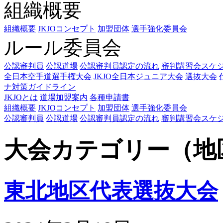
組織概要
組織概要
JKJOコンセプト
加盟団体
選手強化委員会
ルール委員会
公認審判員
公認道場
公認審判員認定の流れ
審判講習会スケ
全日本空手道選手権大会
JKJO全日本ジュニア大会
選抜大会
ナ対策ガイドライン
JKJOとは
道場加盟案内
各種申請書
組織概要
JKJOコンセプト
加盟団体
選手強化委員会
公認審判員
公認道場
公認審判員認定の流れ
審判講習会スケ
大会カテゴリー（地
東北地区代表選抜大会