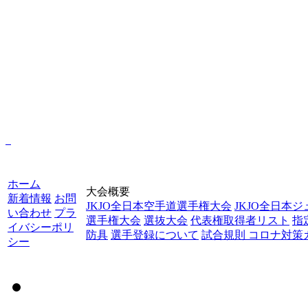
ホーム
大会概要
新着情報
お問
JKJO全日本空手道選手権大会
JKJO全日本
い合わせ
プラ
選手権大会
選抜大会
代表権取得者リスト
指
イバシーポリ
防具
選手登録について
試合規則
コロナ対策
シー