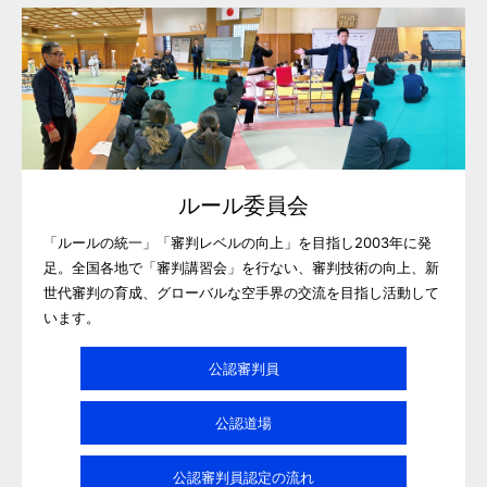
ルール委員会
「ルールの統一」「審判レベルの向上」を目指し2003年に発
足。全国各地で「審判講習会」を行ない、審判技術の向上、新
世代審判の育成、グローバルな空手界の交流を目指し活動して
います。
公認審判員
公認道場
公認審判員認定の流れ