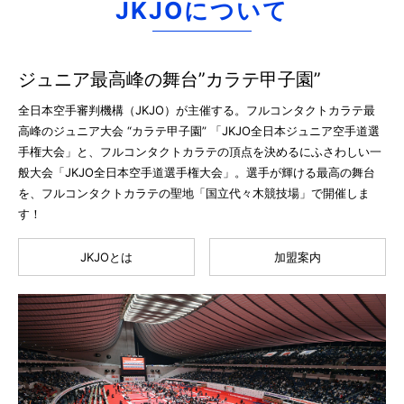
JKJOについて
ジュニア最高峰の舞台”カラテ甲子園”
全日本空手審判機構（JKJO）が主催する。フルコンタクトカラテ最
高峰のジュニア大会 “カラテ甲子園” 「JKJO全日本ジュニア空手道選
手権大会」と、フルコンタクトカラテの頂点を決めるにふさわしい一
般大会「JKJO全日本空手道選手権大会」。選手が輝ける最高の舞台
を、フルコンタクトカラテの聖地「国立代々木競技場」で開催しま
す！
JKJOとは
加盟案内