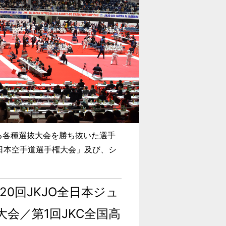
する各種選抜大会を勝ち抜いた選手
日本空手道選手権大会」及び、シ
20回JKJO全日本ジュ
会／第1回JKC全国高