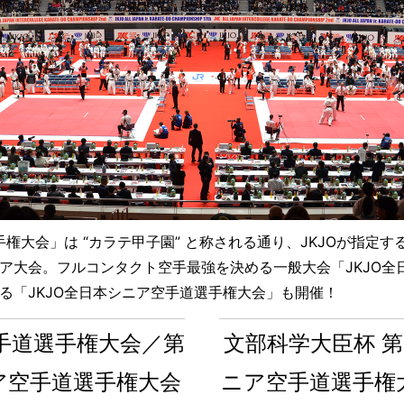
手権大会」は “カラテ甲子園” と称される通り、JKJOが指定
ア大会。フルコンタクト空手最強を決める一般大会「JKJO全
る「JKJO全日本シニア空手道選手権大会」も開催！
空手道選手権大会／第
文部科学大臣杯 第
ニア空手道選手権大会
ニア空手道選手権大