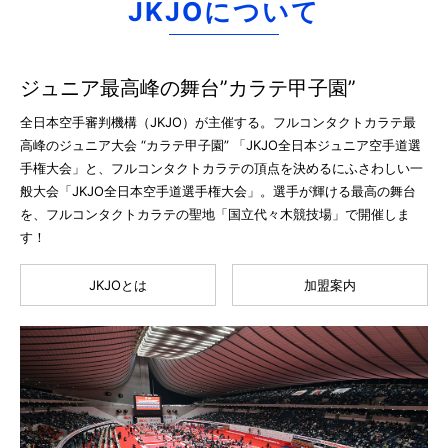
JKJOについて
ジュニア最高峰の舞台”カラテ甲子園”
全日本空手審判機構（JKJO）が主催する。フルコンタクトカラテ最
高峰のジュニア大会 “カラテ甲子園” 「JKJO全日本ジュニア空手道選
手権大会」と、フルコンタクトカラテの頂点を決めるにふさわしい一
般大会「JKJO全日本空手道選手権大会」。選手が輝ける最高の舞台
を、フルコンタクトカラテの聖地「国立代々木競技場」で開催しま
す！
JKJOとは
加盟案内