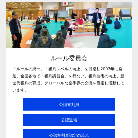
ルール委員会
「ルールの統一」「審判レベルの向上」を目指し2003年に発
足。全国各地で「審判講習会」を行ない、審判技術の向上、新
世代審判の育成、グローバルな空手界の交流を目指し活動して
います。
公認審判員
公認道場
公認審判員認定の流れ