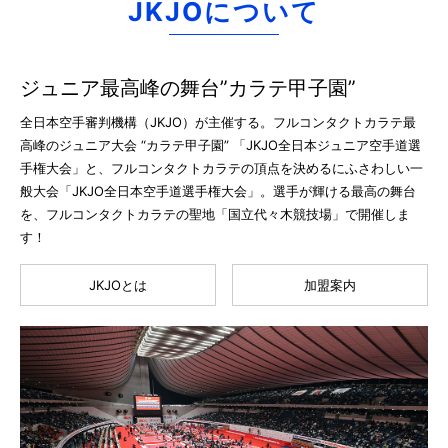
JKJOについて
ジュニア最高峰の舞台”カラテ甲子園”
全日本空手審判機構（JKJO）が主催する。フルコンタクトカラテ最
高峰のジュニア大会 “カラテ甲子園” 「JKJO全日本ジュニア空手道選
手権大会」と、フルコンタクトカラテの頂点を決めるにふさわしい一
般大会「JKJO全日本空手道選手権大会」。選手が輝ける最高の舞台
を、フルコンタクトカラテの聖地「国立代々木競技場」で開催しま
す！
JKJOとは
加盟案内