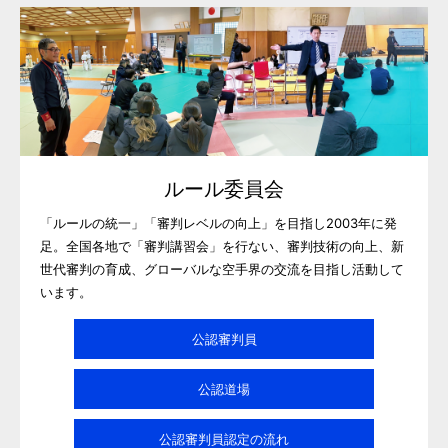
ルール委員会
「ルールの統一」「審判レベルの向上」を目指し2003年に発
足。全国各地で「審判講習会」を行ない、審判技術の向上、新
世代審判の育成、グローバルな空手界の交流を目指し活動して
います。
公認審判員
公認道場
公認審判員認定の流れ