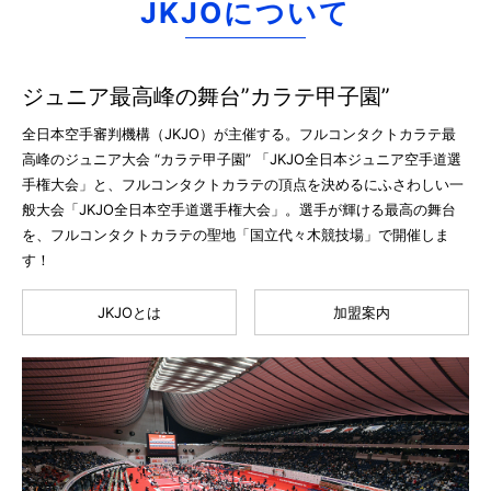
JKJOについて
ジュニア最高峰の舞台”カラテ甲子園”
全日本空手審判機構（JKJO）が主催する。フルコンタクトカラテ最
高峰のジュニア大会 “カラテ甲子園” 「JKJO全日本ジュニア空手道選
手権大会」と、フルコンタクトカラテの頂点を決めるにふさわしい一
般大会「JKJO全日本空手道選手権大会」。選手が輝ける最高の舞台
を、フルコンタクトカラテの聖地「国立代々木競技場」で開催しま
す！
JKJOとは
加盟案内