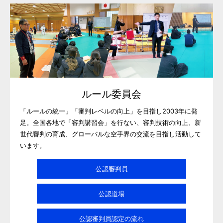
ルール委員会
「ルールの統一」「審判レベルの向上」を目指し2003年に発
足。全国各地で「審判講習会」を行ない、審判技術の向上、新
世代審判の育成、グローバルな空手界の交流を目指し活動して
います。
公認審判員
公認道場
公認審判員認定の流れ