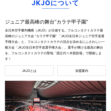
JKJOについて
ジュニア最高峰の舞台”カラテ甲子園”
全日本空手審判機構（JKJO）が主催する。フルコンタクトカラテ最
高峰のジュニア大会 “カラテ甲子園” 「JKJO全日本ジュニア空手道選
手権大会」と、フルコンタクトカラテの頂点を決めるにふさわしい一
般大会「JKJO全日本空手道選手権大会」。選手が輝ける最高の舞台
を、フルコンタクトカラテの聖地「国立代々木競技場」で開催しま
す！
JKJOとは
加盟案内