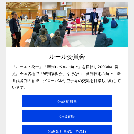
ルール委員会
「ルールの統一」「審判レベルの向上」を目指し2003年に発
足。全国各地で「審判講習会」を行ない、審判技術の向上、新
世代審判の育成、グローバルな空手界の交流を目指し活動して
います。
公認審判員
公認道場
公認審判員認定の流れ