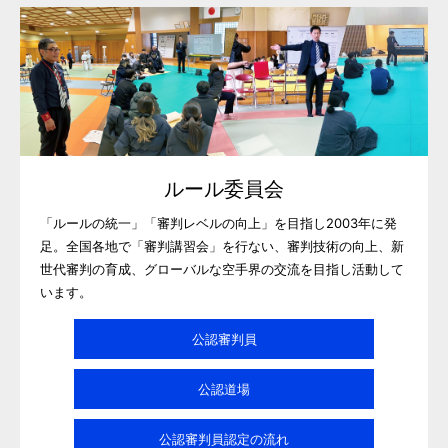
ルール委員会
「ルールの統一」「審判レベルの向上」を目指し2003年に発
足。全国各地で「審判講習会」を行ない、審判技術の向上、新
世代審判の育成、グローバルな空手界の交流を目指し活動して
います。
公認審判員
公認道場
公認審判員認定の流れ