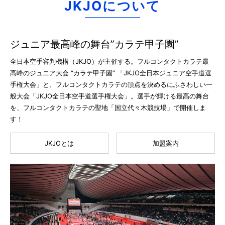
JKJOについて
ジュニア最高峰の舞台”カラテ甲子園”
全日本空手審判機構（JKJO）が主催する。フルコンタクトカラテ最
高峰のジュニア大会 “カラテ甲子園” 「JKJO全日本ジュニア空手道選
手権大会」と、フルコンタクトカラテの頂点を決めるにふさわしい一
般大会「JKJO全日本空手道選手権大会」。選手が輝ける最高の舞台
を、フルコンタクトカラテの聖地「国立代々木競技場」で開催しま
す！
JKJOとは
加盟案内