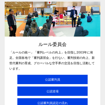
ルール委員会
「ルールの統一」「審判レベルの向上」を目指し2003年に発
足。全国各地で「審判講習会」を行ない、審判技術の向上、新
世代審判の育成、グローバルな空手界の交流を目指し活動して
います。
公認審判員
公認道場
公認審判員認定の流れ