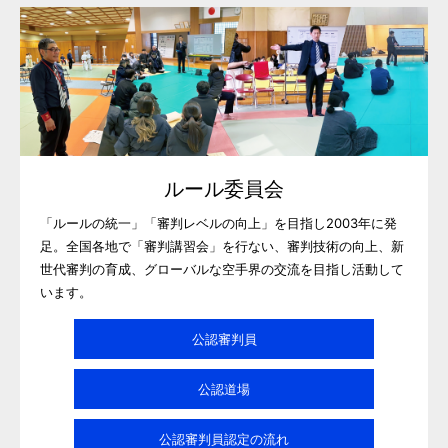
ルール委員会
「ルールの統一」「審判レベルの向上」を目指し2003年に発
足。全国各地で「審判講習会」を行ない、審判技術の向上、新
世代審判の育成、グローバルな空手界の交流を目指し活動して
います。
公認審判員
公認道場
公認審判員認定の流れ