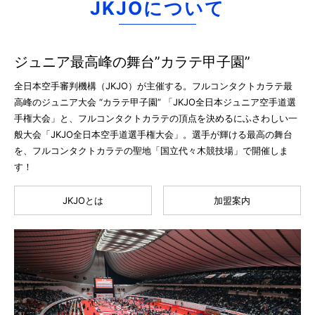
JKJOについて
ジュニア最高峰の舞台”カラテ甲子園”
全日本空手審判機構（JKJO）が主催する。フルコンタクトカラテ最
高峰のジュニア大会 “カラテ甲子園” 「JKJO全日本ジュニア空手道選
手権大会」と、フルコンタクトカラテの頂点を決めるにふさわしい一
般大会「JKJO全日本空手道選手権大会」。選手が輝ける最高の舞台
を、フルコンタクトカラテの聖地「国立代々木競技場」で開催しま
す！
JKJOとは
加盟案内