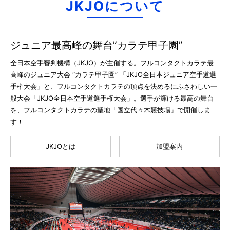
JKJOについて
ジュニア最高峰の舞台”カラテ甲子園”
全日本空手審判機構（JKJO）が主催する。フルコンタクトカラテ最
高峰のジュニア大会 “カラテ甲子園” 「JKJO全日本ジュニア空手道選
手権大会」と、フルコンタクトカラテの頂点を決めるにふさわしい一
般大会「JKJO全日本空手道選手権大会」。選手が輝ける最高の舞台
を、フルコンタクトカラテの聖地「国立代々木競技場」で開催しま
す！
JKJOとは
加盟案内