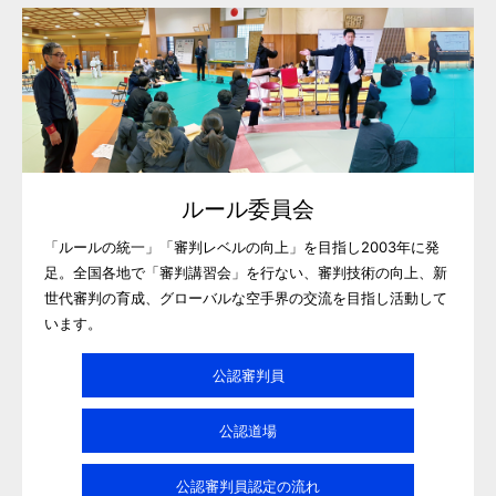
ルール委員会
「ルールの統一」「審判レベルの向上」を目指し2003年に発
足。全国各地で「審判講習会」を行ない、審判技術の向上、新
世代審判の育成、グローバルな空手界の交流を目指し活動して
います。
公認審判員
公認道場
公認審判員認定の流れ