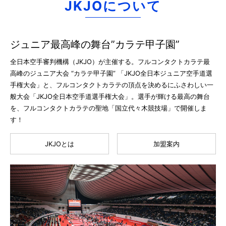
JKJOについて
ジュニア最高峰の舞台”カラテ甲子園”
全日本空手審判機構（JKJO）が主催する。フルコンタクトカラテ最
高峰のジュニア大会 “カラテ甲子園” 「JKJO全日本ジュニア空手道選
手権大会」と、フルコンタクトカラテの頂点を決めるにふさわしい一
般大会「JKJO全日本空手道選手権大会」。選手が輝ける最高の舞台
を、フルコンタクトカラテの聖地「国立代々木競技場」で開催しま
す！
JKJOとは
加盟案内