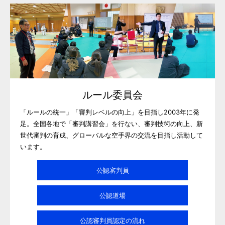
ルール委員会
「ルールの統一」「審判レベルの向上」を目指し2003年に発
足。全国各地で「審判講習会」を行ない、審判技術の向上、新
世代審判の育成、グローバルな空手界の交流を目指し活動して
います。
公認審判員
公認道場
公認審判員認定の流れ