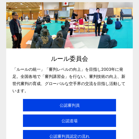
ルール委員会
「ルールの統一」「審判レベルの向上」を目指し2003年に発
足。全国各地で「審判講習会」を行ない、審判技術の向上、新
世代審判の育成、グローバルな空手界の交流を目指し活動して
います。
公認審判員
公認道場
公認審判員認定の流れ