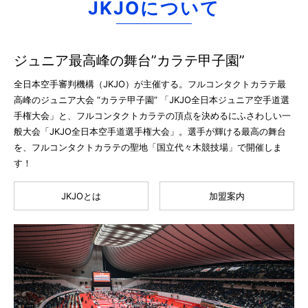
JKJOについて
ジュニア最高峰の舞台”カラテ甲子園”
全日本空手審判機構（JKJO）が主催する。フルコンタクトカラテ最
高峰のジュニア大会 “カラテ甲子園” 「JKJO全日本ジュニア空手道選
手権大会」と、フルコンタクトカラテの頂点を決めるにふさわしい一
般大会「JKJO全日本空手道選手権大会」。選手が輝ける最高の舞台
を、フルコンタクトカラテの聖地「国立代々木競技場」で開催しま
す！
JKJOとは
加盟案内