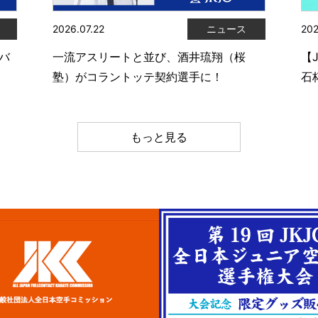
2026.07.22
ニュース
202
ムバ
一流アスリートと並び、酒井琉翔（桜
【
塾）がコラントッテ契約選手に！
石
もっと見る