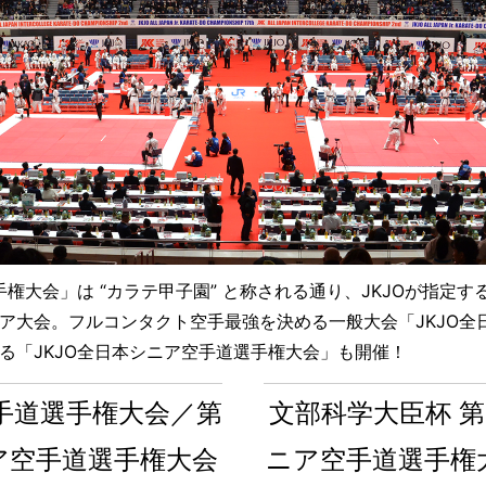
手権大会」は “カラテ甲子園” と称される通り、JKJOが指定
ア大会。フルコンタクト空手最強を決める一般大会「JKJO全
る「JKJO全日本シニア空手道選手権大会」も開催！
空手道選手権大会／第
文部科学大臣杯 第
ニア空手道選手権大会
ニア空手道選手権大