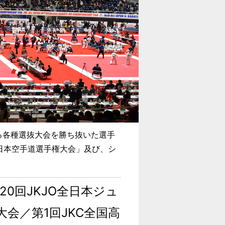
する各種選抜大会を勝ち抜いた選手
日本空手道選手権大会」及び、シ
20回JKJO全日本ジュ
会／第1回JKC全国高