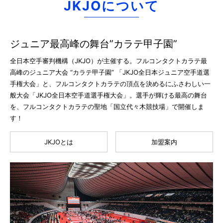
JKJOについて
ジュニア最高峰の舞台”カラテ甲子園”
全日本空手審判機構（JKJO）が主催する。フルコンタクトカラテ最
高峰のジュニア大会 “カラテ甲子園” 「JKJO全日本ジュニア空手道選
手権大会」と、フルコンタクトカラテの頂点を決めるにふさわしい一
般大会「JKJO全日本空手道選手権大会」。選手が輝ける最高の舞台
を、フルコンタクトカラテの聖地「国立代々木競技場」で開催しま
す！
JKJOとは
加盟案内