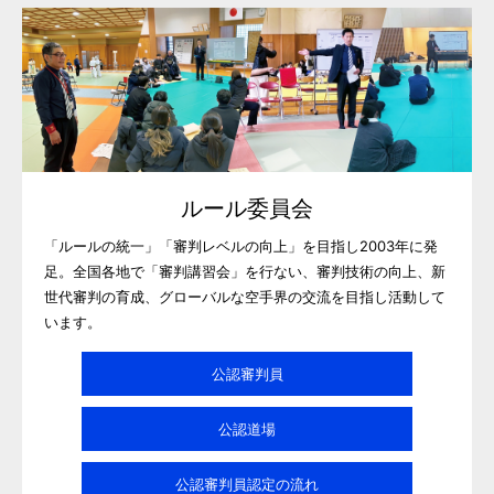
ルール委員会
「ルールの統一」「審判レベルの向上」を目指し2003年に発
足。全国各地で「審判講習会」を行ない、審判技術の向上、新
世代審判の育成、グローバルな空手界の交流を目指し活動して
います。
公認審判員
公認道場
公認審判員認定の流れ