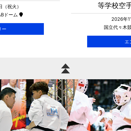
等学校空
2日（祝火）
ABドーム
2026年
国立代々木競
リー
エ