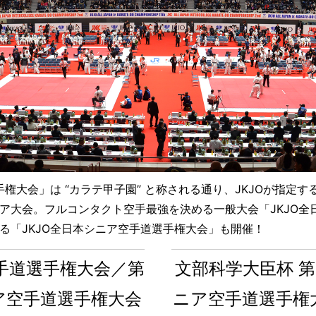
手権大会」は “カラテ甲子園” と称される通り、JKJOが指定
ア大会。フルコンタクト空手最強を決める一般大会「JKJO全
る「JKJO全日本シニア空手道選手権大会」も開催！
空手道選手権大会／第
文部科学大臣杯 第
ニア空手道選手権大会
ニア空手道選手権大