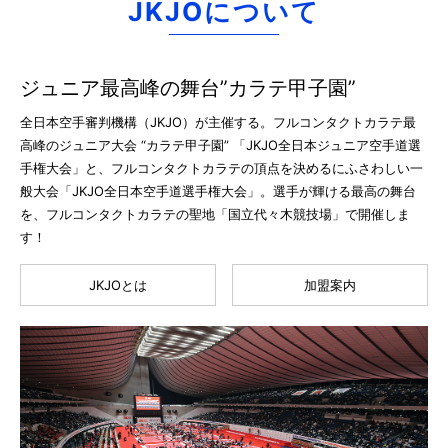
JKJOについて
ジュニア最高峰の舞台”カラテ甲子園”
全日本空手審判機構（JKJO）が主催する。フルコンタクトカラテ最
高峰のジュニア大会 “カラテ甲子園” 「JKJO全日本ジュニア空手道選
手権大会」と、フルコンタクトカラテの頂点を決めるにふさわしい一
般大会「JKJO全日本空手道選手権大会」。選手が輝ける最高の舞台
を、フルコンタクトカラテの聖地「国立代々木競技場」で開催しま
す！
JKJOとは
加盟案内