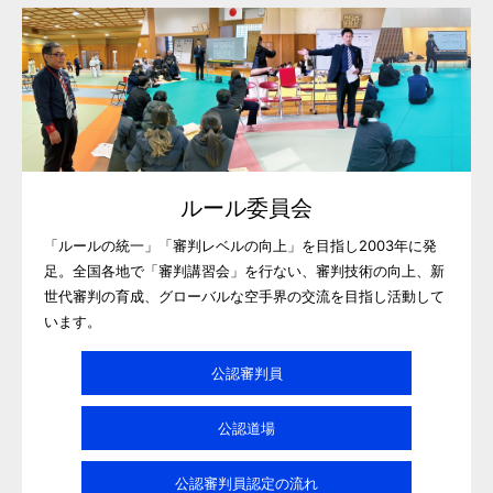
ルール委員会
「ルールの統一」「審判レベルの向上」を目指し2003年に発
足。全国各地で「審判講習会」を行ない、審判技術の向上、新
世代審判の育成、グローバルな空手界の交流を目指し活動して
います。
公認審判員
公認道場
公認審判員認定の流れ