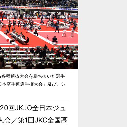
する各種選抜大会を勝ち抜いた選手
日本空手道選手権大会」及び、シ
20回JKJO全日本ジュ
会／第1回JKC全国高