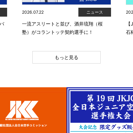
2026.07.22
ニュース
202
ムバ
一流アスリートと並び、酒井琉翔（桜
【
塾）がコラントッテ契約選手に！
石
もっと見る