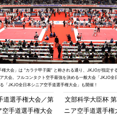
手権大会」は “カラテ甲子園” と称される通り、JKJOが指定
ア大会。フルコンタクト空手最強を決める一般大会「JKJO全
る「JKJO全日本シニア空手道選手権大会」も開催！
空手道選手権大会／第
文部科学大臣杯 第
ニア空手道選手権大会
ニア空手道選手権大