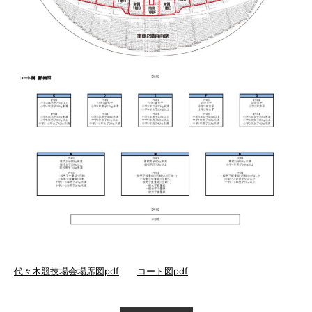
代々木競技場会場席図pdf
コート図pdf