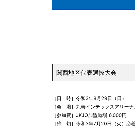
関西地区代表選抜大会
［日 時］令和3年8月29日（日）
［会 場］丸善インテックスアリーナ
［参加費］JKJO加盟道場 6,000円 
［締 切］令和3年7月20日（火）必