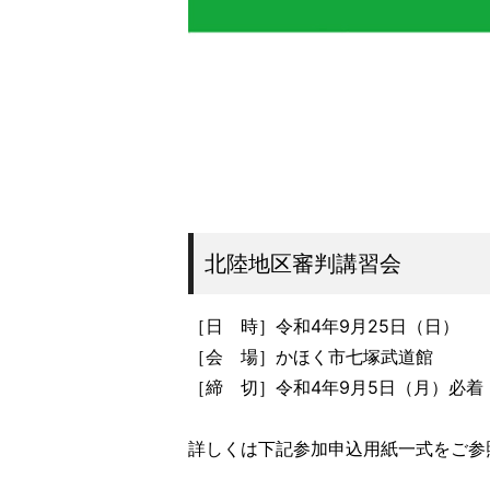
北陸地区審判講習会
［日 時］令和4年9月25日（日）
［会 場］かほく市七塚武道館
［締 切］令和4年9月5日（月）必着
詳しくは下記参加申込用紙一式をご参