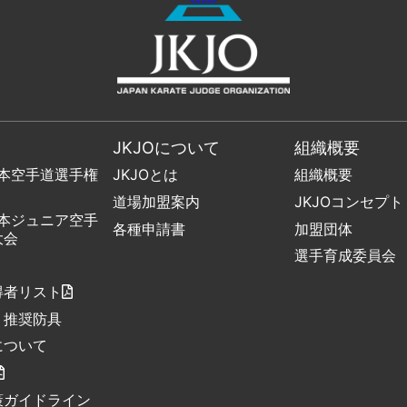
JKJOについて
組織概要
日本空手道選手権
JKJOとは
組織概要
道場加盟案内
JKJOコンセプト
日本ジュニア空手
各種申請書
加盟団体
大会
選手育成委員会
得者リスト
・推奨防具
について
策ガイドライン