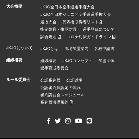
大会概要
JKJO全日本空手道選手権大会
JKJO全日本ジュニア空手道選手権大会
選抜大会
代表権取得者リスト
指定防具・推奨防具
選手登録について
試合規則
コロナ対策ガイドライン
JKJOについて
JKJOとは
道場加盟案内
各種申請書
組織概要
組織概要
JKJOコンセプト
加盟団体
選手育成委員会
ルール委員会
公認審判員
公認道場
公認審判員認定の流れ
審判講習会スケジュール
審判員機構規約