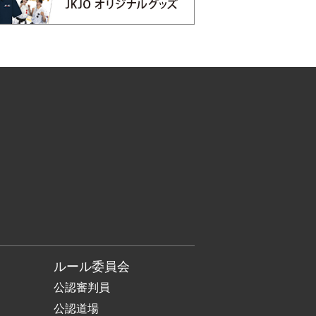
ルール委員会
公認審判員
公認道場