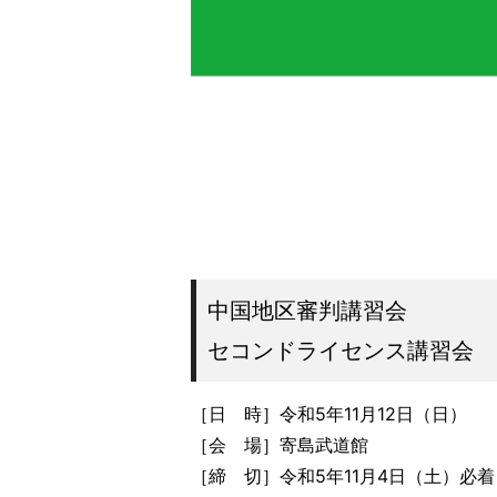
中国地区審判講習会
セコンドライセンス講習会
［日 時］令和5年11月12日（日）
［会 場］寄島武道館
［締 切］令和5年11月4日（土）必着