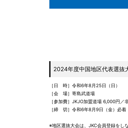
2024年度中国地区代表選抜
［日 時］令和6年8月25日（日）
［会 場］寄島武道場
［参加費］JKJO加盟道場 6,000円／非
［締 切］令和6年8月9日（金）必着
※地区選抜大会は、JKC会員登録をし