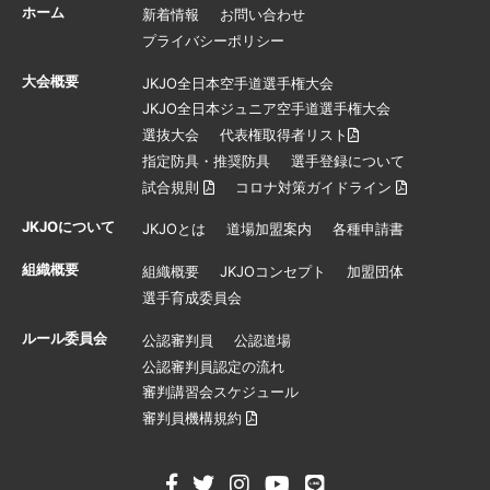
ホーム
新着情報
お問い合わせ
プライバシーポリシー
大会概要
JKJO全日本空手道選手権大会
JKJO全日本ジュニア空手道選手権大会
選抜大会
代表権取得者リスト
指定防具・推奨防具
選手登録について
試合規則
コロナ対策ガイドライン
JKJOについて
JKJOとは
道場加盟案内
各種申請書
組織概要
組織概要
JKJOコンセプト
加盟団体
選手育成委員会
ルール委員会
公認審判員
公認道場
公認審判員認定の流れ
審判講習会スケジュール
審判員機構規約