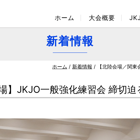
ホーム
大会概要
J
新着情報
ホーム
/
新着情報
/ 【北陸会場／関東
場】JKJO一般強化練習会 締切迫