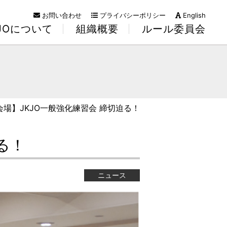
お問い合わせ
プライバシーポリシー
English
KJOについて
組織概要
ルール委員会
会場】JKJO一般強化練習会 締切迫る！
る！
ニュース