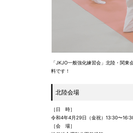
「JKJO一般強化練習会」北陸・関
料です！
北陸会場
［日 時］
令和4年4月29日（金祝）13:30〜16:3
［会 場］