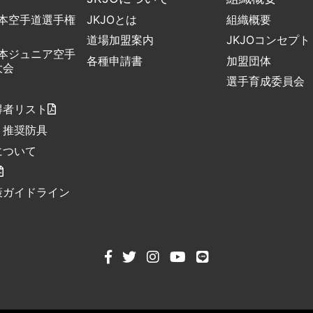
日本空手道選手権
JKJOとは
組織概要
道場加盟案内
JKJOコンセプト
日本ジュニア空手
各種申請書
加盟団体
大会
選手育成委員会
得者リスト
・推奨防具
について
策ガイドライン