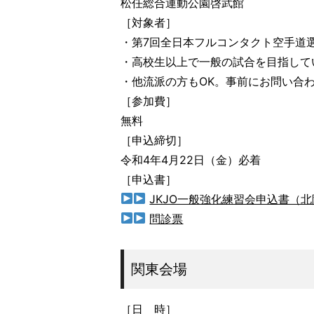
松任総合運動公園啓武館
［対象者］
・第7回全日本フルコンタクト空手道
・高校生以上で一般の試合を目指して
・他流派の方もOK。事前にお問い合
［参加費］
無料
［申込締切］
令和4年4月22日（金）必着
［申込書］
JKJO一般強化練習会申込書（
問診票
関東会場
［日 時］