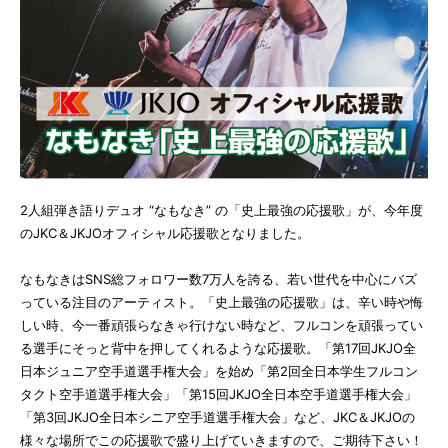
2人組弾き語りデュオ “なもなき” の「史上最強の応援歌」が、今年度
のJKC＆JKJOオフィシャル応援歌となりました。
なもなきはSNS総フォロワー数7万人を誇る、若い世代を中心にバズ
っている注目のアーティスト。「史上最強の応援歌」は、辛い時や悔
しい時、今一番頑張らなきゃ行けない時など、フルコンを頑張ってい
る選手にそっと背中を押してくれるような応援歌。「第17回JKJO全
日本ジュニア空手道選手権大会」を始め「第2回全日本学生フルコン
タクト空手道選手権大会」「第15回JKJO全日本空手道選手権大会」
「第3回JKJO全日本シニア空手道選手権大会」など、JKC＆JKJOの
様々な場所でこの応援歌で盛り上げていきますので、ご期待下さい！