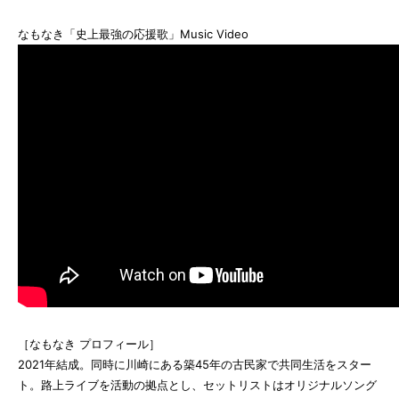
なもなき「史上最強の応援歌」Music Video
［なもなき プロフィール］
2021年結成。同時に川崎にある築45年の古民家で共同生活をスター
ト。路上ライブを活動の拠点とし、セットリストはオリジナルソング