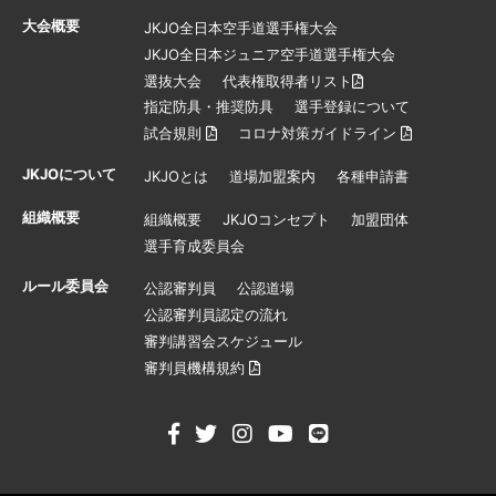
大会概要
JKJO全日本空手道選手権大会
JKJO全日本ジュニア空手道選手権大会
選抜大会
代表権取得者リスト
指定防具・推奨防具
選手登録について
試合規則
コロナ対策ガイドライン
JKJOについて
JKJOとは
道場加盟案内
各種申請書
組織概要
組織概要
JKJOコンセプト
加盟団体
選手育成委員会
ルール委員会
公認審判員
公認道場
公認審判員認定の流れ
審判講習会スケジュール
審判員機構規約