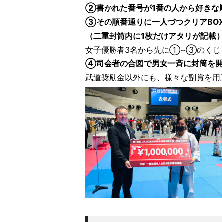
②書かれた番号が1番の人から好きな
③その順番通りに一人づつクリアBO
（二重封筒内に1枚だけアタリが記載
女子優勝者3名から先に①~③のくじ
④司会者の合図で男女一斉に封筒を開
武道奨励金以外にも、様々な副賞を用