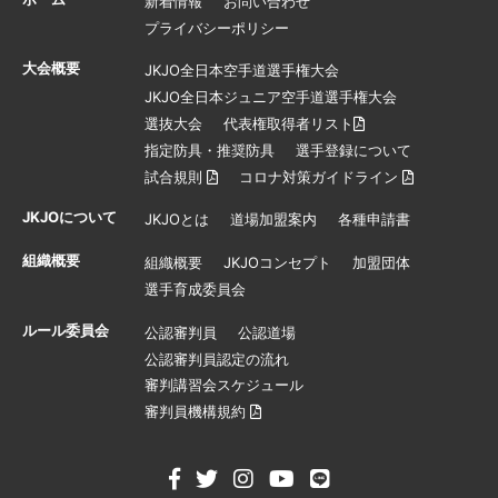
新着情報
お問い合わせ
プライバシーポリシー
大会概要
JKJO全日本空手道選手権大会
JKJO全日本ジュニア空手道選手権大会
選抜大会
代表権取得者リスト
指定防具・推奨防具
選手登録について
試合規則
コロナ対策ガイドライン
JKJOについて
JKJOとは
道場加盟案内
各種申請書
組織概要
組織概要
JKJOコンセプト
加盟団体
選手育成委員会
ルール委員会
公認審判員
公認道場
公認審判員認定の流れ
審判講習会スケジュール
審判員機構規約