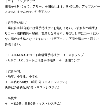
［ウォーミングアップ］
開場から9:45まで、アリーナを開放します。9:45以降、アップスペー
スはありませんのでご注意下さい。
［選手呼び出し］
出場試合10試合前には選手待機所にお越し下さい。7試合前の選手よ
りコート脇待機席へ移動、着席となります。呼び出し時にコートにい
ない場合は失格となりますのでご注意下さい。下記会場コート図をご
参照下さい。
・F.G.H.M.N.O.Pコート出場選手待機所 → 東側ランプ
・A.B.C.I.J.K.Lコート出場選手待機所 → 西側ランプ
［試合時間］
・幼年、小学生、中学生
→ 本戦1分30秒、延長1分（マストシステム）
決勝戦のみ再延長1分（マストシステム）
・高校生
→ 本戦2分、延長2分（マストシステム）