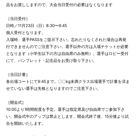
品をお渡ししますので、大会当日受付の必要はなくなります
［当日受付］
日時／11月23日（日）8:30〜9:45
個人受付となります。
入場時、選手PASSをご提示下さい。忘れたりなくされた場合は再発
行できませんのでご注意下さい。選手以外の方は入場チケットが必要
となります（小学生以下の方は自由席のみ無料）。選手はロビー受付
にて、パンフレット・記念品をお受け取り下さい。
［当日計量］
各出場コートにて9:45まで。〇〇kg未満クラス出場選手で計量を済ま
せていない選手は失格となりますのでご注意下さい。
［開会式］
10:00より1時間程度を予定。選手は指定席及び自由席でご参加下さ
い。開会式中のアップは禁止とします。開会式終了後、15分後より試
合を開始いたします。