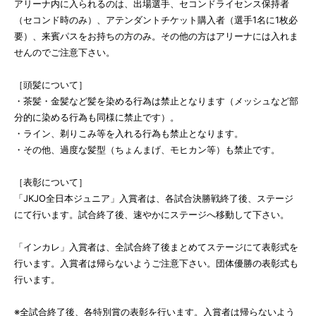
アリーナ内に入られるのは、出場選手、セコンドライセンス保持者
（セコンド時のみ）、アテンダントチケット購入者（選手1名に1枚必
要）、来賓パスをお持ちの方のみ。その他の方はアリーナには入れま
せんのでご注意下さい。
［頭髪について］
・茶髪・金髪など髪を染める行為は禁止となります（メッシュなど部
分的に染める行為も同様に禁止です）。
・ライン、剃りこみ等を入れる行為も禁止となります。
・その他、過度な髪型（ちょんまげ、モヒカン等）も禁止です。
［表彰について］
「JKJO全日本ジュニア」入賞者は、各試合決勝戦終了後、ステージ
にて行います。試合終了後、速やかにステージへ移動して下さい。
「インカレ」入賞者は、全試合終了後まとめてステージにて表彰式を
行います。入賞者は帰らないようご注意下さい。団体優勝の表彰式も
行います。
※全試合終了後、各特別賞の表彰を行います。入賞者は帰らないよう