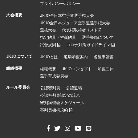
プライバシーポリシー
大会概要
JKJO全日本空手道選手権大会
JKJO全日本ジュニア空手道選手権大会
選抜大会
代表権取得者リスト
指定防具・推奨防具
選手登録について
試合規則
コロナ対策ガイドライン
JKJOについて
JKJOとは
道場加盟案内
各種申請書
組織概要
組織概要
JKJOコンセプト
加盟団体
選手育成委員会
ルール委員会
公認審判員
公認道場
公認審判員認定の流れ
審判講習会スケジュール
審判員機構規約