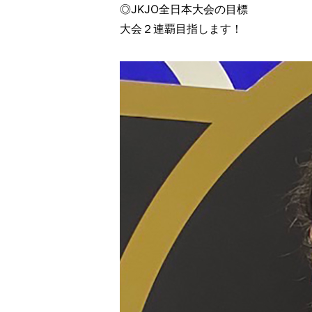
◎JKJO全日本大会の目標
大会２連覇目指します！