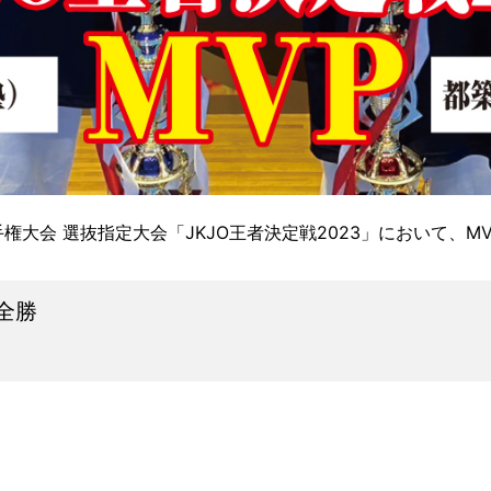
手権大会 選抜指定大会「JKJO王者決定戦2023」において、
 全勝