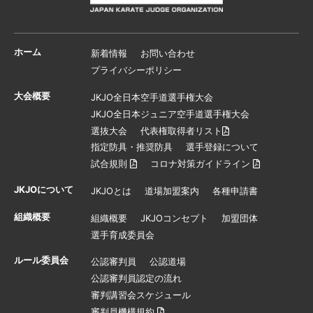
ホーム
新着情報
お問い合わせ
プライバシーポリシー
大会概要
JKJO全日本空手道選手権大会
JKJO全日本ジュニア空手道選手権大会
選抜大会
代表権取得者リスト
指定防具・推奨防具
選手登録について
試合規則
コロナ対策ガイドライン
JKJOについて
JKJOとは
道場加盟案内
各種申請書
組織概要
組織概要
JKJOコンセプト
加盟団体
選手育成委員会
ルール委員会
公認審判員
公認道場
公認審判員認定の流れ
審判講習会スケジュール
審判員機構規約