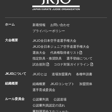
ホーム
新着情報
お問い合わせ
プライバシーポリシー
大会概要
JKJO全日本空手道選手権大会
JKJO全日本ジュニア空手道選手権大会
選抜大会
代表権取得者リスト
指定防具・推奨防具
選手登録について
試合規則
コロナ対策ガイドライン
JKJOについて
JKJOとは
道場加盟案内
各種申請書
組織概要
組織概要
JKJOコンセプト
加盟団体
選手育成委員会
ルール委員会
公認審判員
公認道場
公認審判員認定の流れ
審判講習会スケジュール