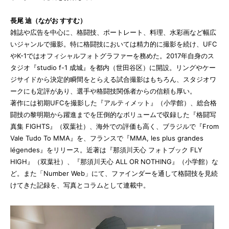
長尾 迪（ながお すすむ）
雑誌や広告を中心に、格闘技、ポートレート、料理、水彩画など幅広
いジャンルで撮影。特に格闘技においては精力的に撮影を続け、UFC
やK-1ではオフィシャルフォトグラファーを務めた。2017年自身のス
タジオ『studio f-1 成城』を都内（世田谷区）に開設。リングやケー
ジサイドから決定的瞬間をとらえる試合撮影はもちろん、スタジオワ
ークにも定評があり、選手や格闘技関係者からの信頼も厚い。
著作には初期UFCを撮影した『アルティメット』（小学館）、総合格
闘技の黎明期から躍進までを圧倒的なボリュームで収録した『格闘写
真集 FIGHTS』（双葉社）、海外での評価も高く、ブラジルで『From
Vale Tudo To MMA』を、フランスで『MMA, les plus grandes
légendes』をリリース。近著は『那須川天心 フォトブック FLY
HIGH』（双葉社）、『那須川天心 ALL OR NOTHING』（小学館）な
ど。また「Number Web」にて、ファインダーを通して格闘技を見続
けてきた記録を、写真とコラムとして連載中。