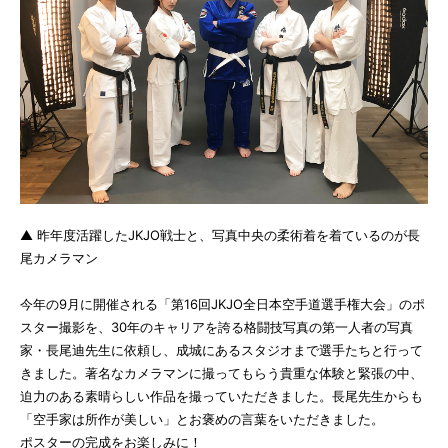
▲ 昨年度活躍したJKJO戦士と、写真中央の柔術着を着ているのが長
尾カメラマン
今年の9月に開催される「第16回JKJO全日本空手道選手権大会」のポ
スター撮影を、30年のキャリアを誇る格闘技写真の第一人者の写真
家・長尾迪先生に依頼し、成城にあるスタジオまで選手たちと行って
きました。著名なカメラマンに撮ってもらう貴重な体験と緊張の中、
迫力のある素晴らしい作品を撮っていただきました。長尾先生からも
「空手家は所作が美しい」とお褒めの言葉をいただきました。
ポスターの完成をお楽しみに！