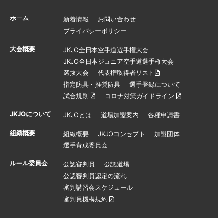
ホーム
新着情報
お問い合わせ
プライバシーポリシー
大会概要
JKJO全日本空手道選手権大会
JKJO全日本ジュニア空手道選手権大会
選抜大会
代表権取得者リスト
指定防具・推奨防具
選手登録について
試合規則
コロナ対策ガイドライン
JKJOについて
JKJOとは
道場加盟案内
各種申請書
組織概要
組織概要
JKJOコンセプト
加盟団体
選手育成委員会
ルール委員会
公認審判員
公認道場
公認審判員認定の流れ
審判講習会スケジュール
審判員機構規約