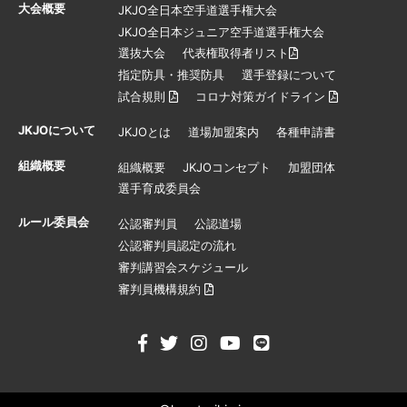
大会概要
JKJO全日本空手道選手権大会
JKJO全日本ジュニア空手道選手権大会
選抜大会
代表権取得者リスト
指定防具・推奨防具
選手登録について
試合規則
コロナ対策ガイドライン
JKJOについて
JKJOとは
道場加盟案内
各種申請書
組織概要
組織概要
JKJOコンセプト
加盟団体
選手育成委員会
ルール委員会
公認審判員
公認道場
公認審判員認定の流れ
審判講習会スケジュール
審判員機構規約