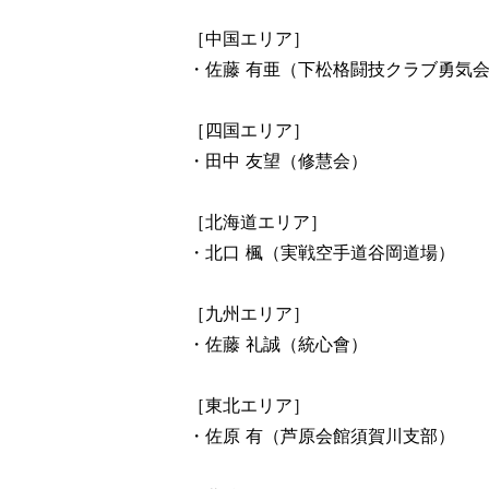
［中国エリア］
・佐藤 有亜（下松格闘技クラブ勇気
［四国エリア］
・田中 友望（修慧会）
［北海道エリア］
・北口 楓（実戦空手道谷岡道場）
［九州エリア］
・佐藤 礼誠（統心會）
［東北エリア］
・佐原 有（芦原会館須賀川支部）