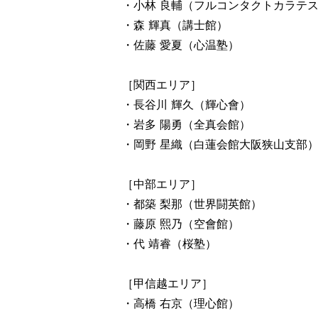
・小林 良輔（フルコンタクトカラテ
・森 輝真（講士館）
・佐藤 愛夏（心温塾）
［関西エリア］
・長谷川 輝久（輝心會）
・岩多 陽勇（全真会館）
・岡野 星織（白蓮会館大阪狭山支部
［中部エリア］
・都築 梨那（世界闘英館）
・藤原 熙乃（空會館）
・代 靖睿（桜塾）
［甲信越エリア］
・高橋 右京（理心館）