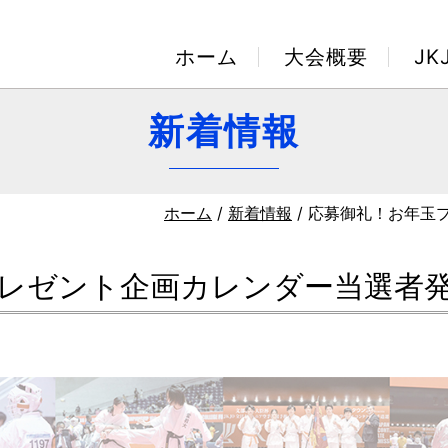
ホーム
大会概要
J
新着情報
ホーム
/
新着情報
/ 応募御礼！お年玉
レゼント企画カレンダー当選者