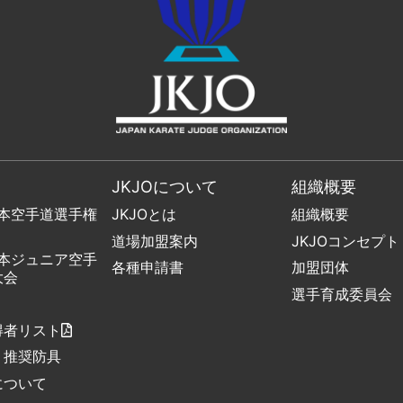
JKJOについて
組織概要
日本空手道選手権
JKJOとは
組織概要
道場加盟案内
JKJOコンセプト
日本ジュニア空手
各種申請書
加盟団体
大会
選手育成委員会
得者リスト
・推奨防具
について