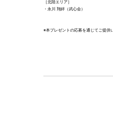
［北陸エリア］
・永川 翔絆（武心会）
※本プレゼントの応募を通じてご提供