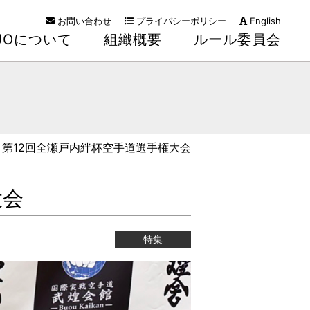
お問い合わせ
プライバシーポリシー
English
KJOについて
組織概要
ルール委員会
P】第12回全瀬戸内絆杯空手道選手権大会
大会
特集