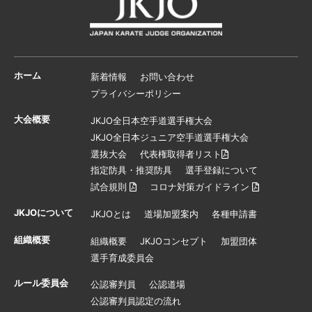
ホーム
新着情報
お問い合わせ
プライバシーポリシー
大会概要
JKJO全日本空手道選手権大会
JKJO全日本ジュニア空手道選手権大会
選抜大会
代表権取得者リスト
指定防具・推奨防具
選手登録について
試合規則
コロナ対策ガイドライン
JKJOについて
JKJOとは
道場加盟案内
各種申請書
組織概要
組織概要
JKJOコンセプト
加盟団体
選手育成委員会
ルール委員会
公認審判員
公認道場
公認審判員認定の流れ