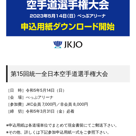
第15回統一全日本空手道選手権大会
［日 時］令和5年5月14日（日）
［会 場］べっぷアリーナ
［参加費］JKC会員 7,000円／非会員 8,000円
［締 切］令和5年3月31日（金）必着
※申込用紙は各道場単位でまとめて現金書留にてご郵送下さい。
※その他、詳しくは下記参加申込用紙一式をご参照下さい。