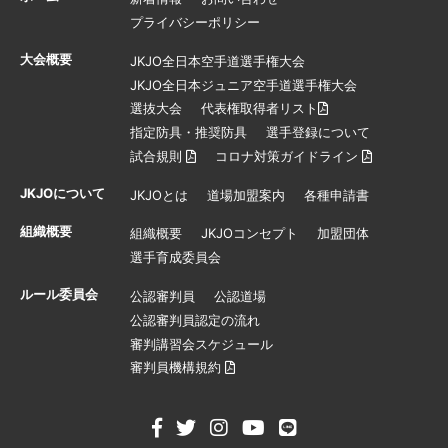
プライバシーポリシー
大会概要
JKJO全日本空手道選手権大会
JKJO全日本ジュニア空手道選手権大会
選抜大会
代表権取得者リスト
指定防具・推奨防具
選手登録について
試合規則
コロナ対策ガイドライン
JKJOについて
JKJOとは
道場加盟案内
各種申請書
組織概要
組織概要
JKJOコンセプト
加盟団体
選手育成委員会
ルール委員会
公認審判員
公認道場
公認審判員認定の流れ
審判講習会スケジュール
審判員機構規約