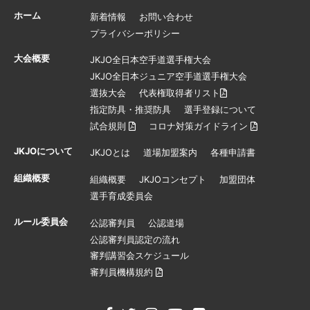
ホーム
新着情報
お問い合わせ
プライバシーポリシー
大会概要
JKJO全日本空手道選手権大会
JKJO全日本ジュニア空手道選手権大会
選抜大会
代表権取得者リスト
指定防具・推奨防具
選手登録について
試合規則
コロナ対策ガイドライン
JKJOについて
JKJOとは
道場加盟案内
各種申請書
組織概要
組織概要
JKJOコンセプト
加盟団体
選手育成委員会
ルール委員会
公認審判員
公認道場
公認審判員認定の流れ
審判講習会スケジュール
審判員機構規約