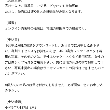
［受講資格］
高校生以上。指導員、ご父兄、どなたでも参加可能。
ただし、受講にはJKC個人会員登録が必要となります。
［服装］
オンライン講習時の服装は、常識の範囲内での服装で可。
［申込書］
下記申込用紙2種類をダウンロードし、期日までにお申し込み下さ
い。審判ライセンスをお持ちの方は、JKJO審判シャツ・ネクタイ着
用の写真、その他の方は、男性はシャツ・ネクタイ着用写真、女性の
方は白シャツ写真をご用意下さい。共に無地の背景の前で撮影して下
さい。写真未提出の場合はライセンスカードの発行はできませんので
ご注意下さい。
※個人での申込みは受け付けておりません。必ず団体ごとにお申し込
み下さい。
［申込締切］
令和5年7月27日（木）