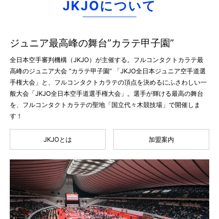
JKJOについて
ジュニア最高峰の舞台”カラテ甲子園”
全日本空手審判機構（JKJO）が主催する。フルコンタクトカラテ最
高峰のジュニア大会 “カラテ甲子園” 「JKJO全日本ジュニア空手道選
手権大会」と、フルコンタクトカラテの頂点を決めるにふさわしい一
般大会「JKJO全日本空手道選手権大会」。選手が輝ける最高の舞台
を、フルコンタクトカラテの聖地「国立代々木競技場」で開催しま
す！
JKJOとは
加盟案内