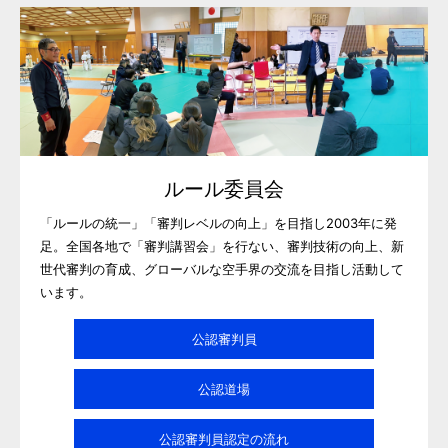
ルール委員会
「ルールの統一」「審判レベルの向上」を目指し2003年に発
足。全国各地で「審判講習会」を行ない、審判技術の向上、新
世代審判の育成、グローバルな空手界の交流を目指し活動して
います。
公認審判員
公認道場
公認審判員認定の流れ