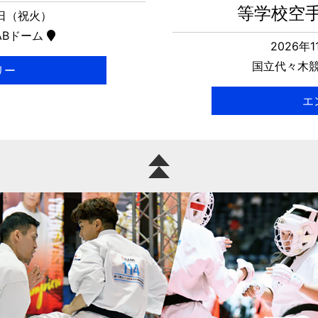
等学校空
2日（祝火）
ABドーム
2026年
国立代々木競
リー
エ