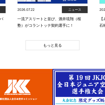
2026.07.22
ニュース
202
ムバ
一流アスリートと並び、酒井琉翔（桜
【
塾）がコラントッテ契約選手に！
石
もっと見る