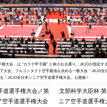
手権大会」は “カラテ甲子園” と称される通り、JKJOが指定
ア大会。フルコンタクト空手最強を決める一般大会「JKJO全
る「JKJO全日本シニア空手道選手権大会」も開催！
空手道選手権大会／第
文部科学大臣杯 第
ニア空手道選手権大会
ニア空手道選手権大