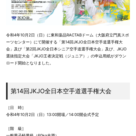
令和4年10月2日（日）に東和薬品RACTABドーム（大阪府立門真スポ
ーツセンター）にて開催する「第14回JKJO全日本空手道選手権大
会」及び「第2回JKJO全日本シニア空手道選手権大会」及び、JKJO
選抜指定大会「JKJO王者決定戦（ジュニア）」の申込用紙がダウン
ロード開始となりました。
第14回JKJO全日本空手道選手権大会
［日 時］
令和4年10月2日（日）13:00開場／14:00開会式予定
［階 級］
一般男子軽量級（60kg未満）