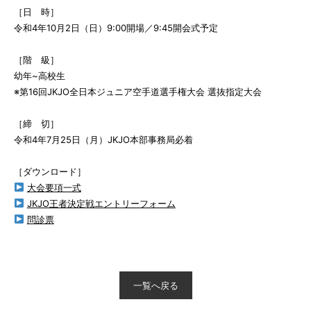
［日 時］
令和4年10月2日（日）9:00開場／9:45開会式予定
［階 級］
幼年~高校生
※第16回JKJO全日本ジュニア空手道選手権大会 選抜指定大会
［締 切］
令和4年7月25日（月）JKJO本部事務局必着
［ダウンロード］
大会要項一式
JKJO王者決定戦エントリーフォーム
問診票
一覧へ戻る