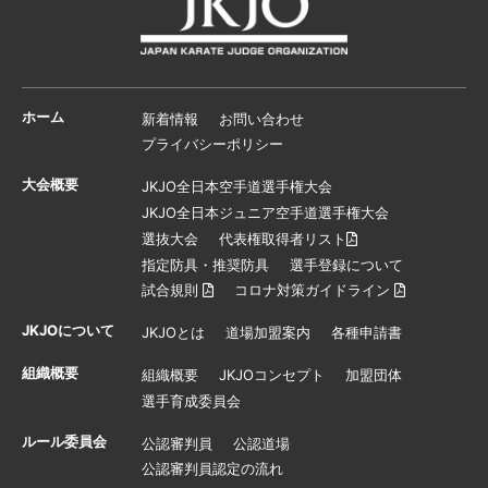
ホーム
新着情報
お問い合わせ
プライバシーポリシー
大会概要
JKJO全日本空手道選手権大会
JKJO全日本ジュニア空手道選手権大会
選抜大会
代表権取得者リスト
指定防具・推奨防具
選手登録について
試合規則
コロナ対策ガイドライン
JKJOについて
JKJOとは
道場加盟案内
各種申請書
組織概要
組織概要
JKJOコンセプト
加盟団体
選手育成委員会
ルール委員会
公認審判員
公認道場
公認審判員認定の流れ